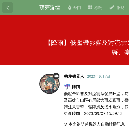
萌芽論壇
熱門
標籤
版規
【降雨】低壓帶影響及對流雲
縣、
萌芽機器人
2023年9月7日
降雨
低壓帶影響及對流雲系發展旺盛，易
及高雄市山區有局部大雨或豪雨，臺
請注意雷擊、強陣風及溪水暴漲，低
更新時間：2023/09/07 15:59:13
※ 本文為萌芽機器人自動推播訊息