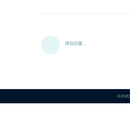
撰寫回覆...
萌芽網