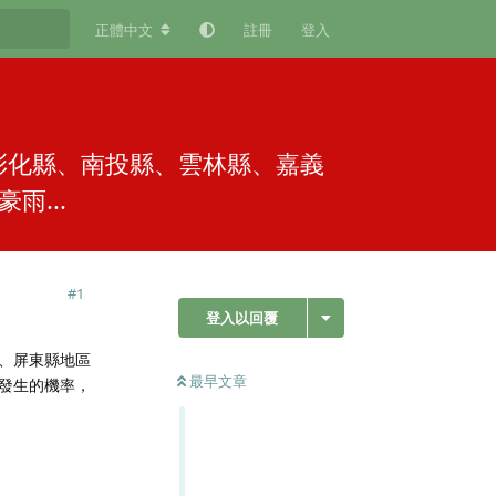
正體中文
註冊
登入
彰化縣、南投縣、雲林縣、嘉義
...
#
1
登入以回覆
、屏東縣地區
最早文章
發生的機率，