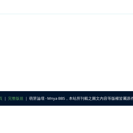
頁
｜
完整版規
｜ 萌芽論壇 ‧ Mnya BBS，本站所刊載之圖文內容等版權皆屬