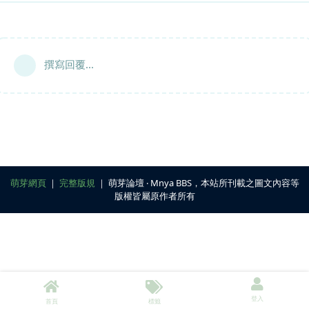
撰寫回覆...
萌芽網頁
｜
完整版規
｜ 萌芽論壇 ‧ Mnya BBS，本站所刊載之圖文內容等
版權皆屬原作者所有
登入
首頁
標籤