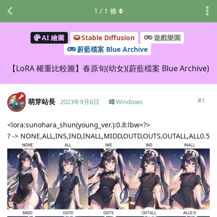
1
/
1
條
AI 繪圖
Stable Diffusion
遊戲樂園
蔚藍檔案 Blue Archive
【LoRA 權重比較圖】春原旬(幼女)(蔚藍檔案 Blue Archive)
#
1
萌芽站長
2023年9月6日
Windows
<lora:sunohara_shun(young_ver.):0.8:lbw=?>
? -> NONE,ALL,INS,IND,INALL,MIDD,OUTD,OUTS,OUTALL,ALL0.5