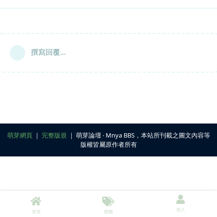
撰寫回覆...
萌芽網頁
｜
完整版規
｜ 萌芽論壇 ‧ Mnya BBS，本站所刊載之圖文內容等
版權皆屬原作者所有
登入
首頁
標籤