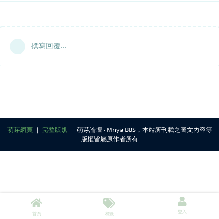
撰寫回覆...
萌芽網頁
｜
完整版規
｜ 萌芽論壇 ‧ Mnya BBS，本站所刊載之圖文內容等
版權皆屬原作者所有
登入
首頁
標籤