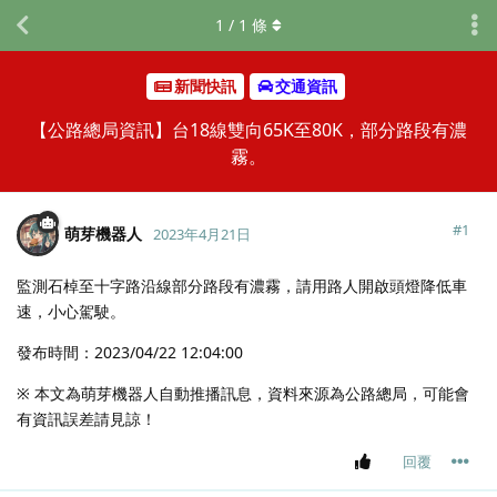
1
/
1
條
新聞快訊
交通資訊
【公路總局資訊】台18線雙向65K至80K，部分路段有濃
霧。
#
1
萌芽機器人
2023年4月21日
監測石棹至十字路沿線部分路段有濃霧，請用路人開啟頭燈降低車
速，小心駕駛。
發布時間：2023/04/22 12:04:00
※ 本文為萌芽機器人自動推播訊息，資料來源為公路總局，可能會
有資訊誤差請見諒！
回覆