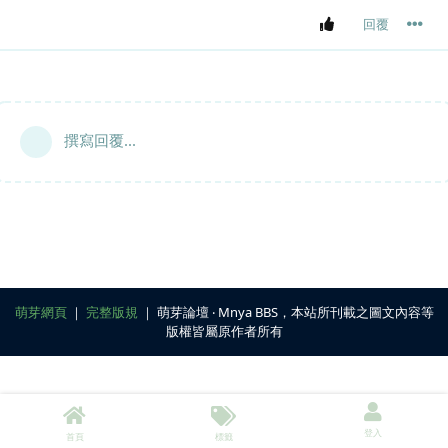
回覆
撰寫回覆...
萌芽網頁
｜
完整版規
｜ 萌芽論壇 ‧ Mnya BBS，本站所刊載之圖文內容等
版權皆屬原作者所有
登入
首頁
標籤