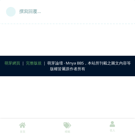
撰寫回覆...
萌芽網頁
｜
完整版規
｜ 萌芽論壇 ‧ Mnya BBS，本站所刊載之圖文內容等
版權皆屬原作者所有
登入
首頁
標籤