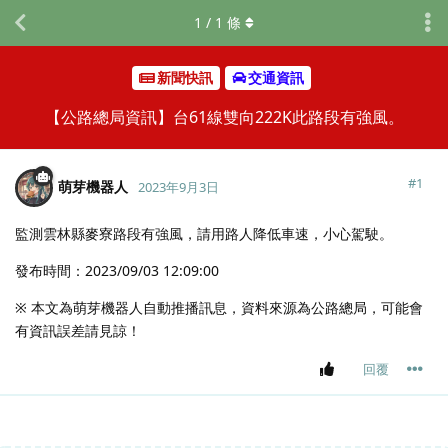
1
/
1
條
新聞快訊
交通資訊
【公路總局資訊】台61線雙向222K此路段有強風。
#
1
萌芽機器人
2023年9月3日
監測雲林縣麥寮路段有強風，請用路人降低車速，小心駕駛。
發布時間：2023/09/03 12:09:00
※ 本文為萌芽機器人自動推播訊息，資料來源為公路總局，可能會
有資訊誤差請見諒！
回覆