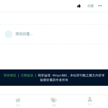
回覆
撰寫回覆...
萌芽網頁
｜
完整版規
｜ 萌芽論壇 ‧ Mnya BBS，本站所刊載之圖文內容等
版權皆屬原作者所有
登入
首頁
標籤