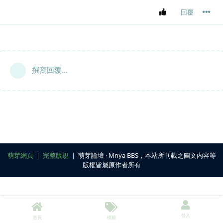
回覆
撰寫回覆...
萌芽網頁
｜
完整版規
｜ 萌芽論壇 ‧ Mnya BBS，本站所刊載之圖文內容等
版權皆屬原作者所有
登入
首頁
標籤