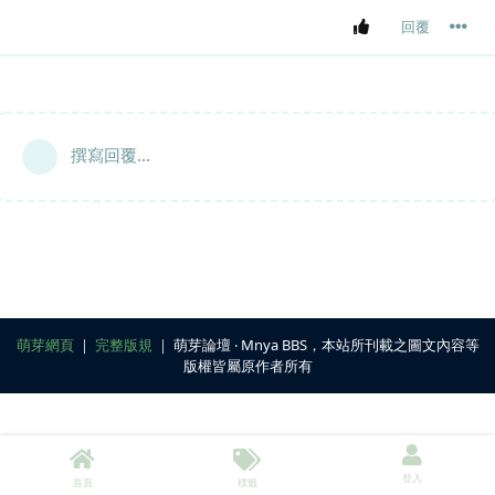
回覆
撰寫回覆...
萌芽網頁
｜
完整版規
｜ 萌芽論壇 ‧ Mnya BBS，本站所刊載之圖文內容等
版權皆屬原作者所有
登入
首頁
標籤