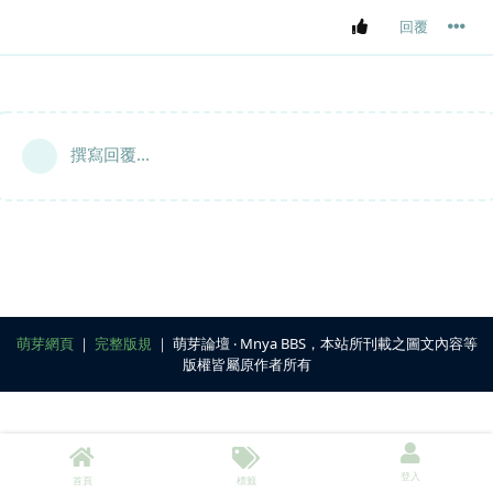
回覆
撰寫回覆...
萌芽網頁
｜
完整版規
｜ 萌芽論壇 ‧ Mnya BBS，本站所刊載之圖文內容等
版權皆屬原作者所有
登入
首頁
標籤