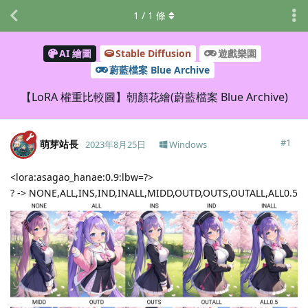
1
/
1
條
AI 繪圖
Stable Diffusion
遊戲樂園
蔚藍檔案 Blue Archive
【LoRA 權重比較圖】朝顏花繪(蔚藍檔案 Blue Archive)
#
1
萌芽站長
2023年8月25日
Windows
<lora:asagao_hanae:0.9:lbw=?>
? -> NONE,ALL,INS,IND,INALL,MIDD,OUTD,OUTS,OUTALL,ALL0.5