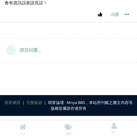
會有資訊誤差請見諒！
回覆
撰寫回覆...
萌芽網頁
｜
完整版規
｜ 萌芽論壇 ‧ Mnya BBS，本站所刊載之圖文內容等
版權皆屬原作者所有
登入
首頁
標籤