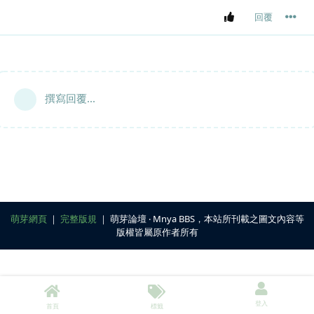
回覆
撰寫回覆...
萌芽網頁
｜
完整版規
｜ 萌芽論壇 ‧ Mnya BBS，本站所刊載之圖文內容等
版權皆屬原作者所有
登入
首頁
標籤