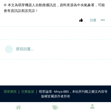
※ 本文為萌芽機器人自動推播訊息，資料來源為中央氣象署，可能
會有資訊誤差請見諒！
回覆
撰寫回覆...
萌芽網頁
｜
完整版規
｜ 萌芽論壇 ‧ Mnya BBS，本站所刊載之圖文內容等
版權皆屬原作者所有