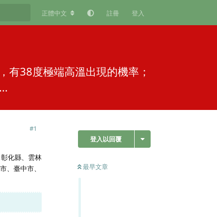
正體中文
註冊
登入
，有38度極端高溫出現的機率；
.
#
1
登入以回覆
、彰化縣、雲林
最早文章
北市、臺中市、