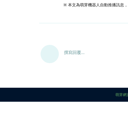
※ 本文為萌芽機器人自動推播訊息
撰寫回覆...
萌芽網