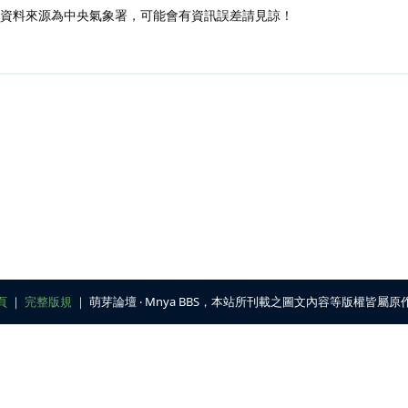
，資料來源為中央氣象署，可能會有資訊誤差請見諒！
頁
｜
完整版規
｜ 萌芽論壇 ‧ Mnya BBS，本站所刊載之圖文內容等版權皆屬