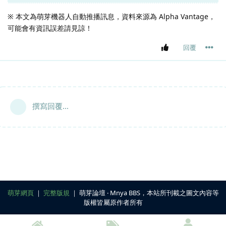
※ 本文為萌芽機器人自動推播訊息，資料來源為 Alpha Vantage，
可能會有資訊誤差請見諒！
回覆
撰寫回覆...
萌芽網頁
｜
完整版規
｜ 萌芽論壇 ‧ Mnya BBS，本站所刊載之圖文內容等
版權皆屬原作者所有