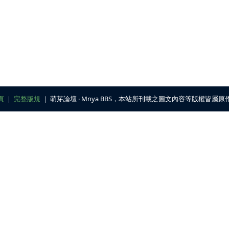
頁
｜
完整版規
｜ 萌芽論壇 ‧ Mnya BBS，本站所刊載之圖文內容等版權皆屬