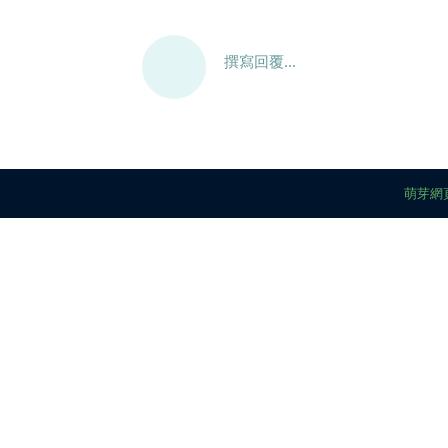
撰寫回覆...
萌芽網