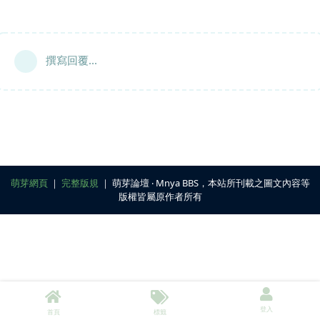
撰寫回覆...
萌芽網頁
｜
完整版規
｜ 萌芽論壇 ‧ Mnya BBS，本站所刊載之圖文內容等
版權皆屬原作者所有
登入
首頁
標籤