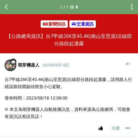
1
/
1
條
新聞快訊
交通資訊
【公路總局資訊】台7甲線26K至45.4K(南山至思源)沿線部
分路段起濃霧
#
1
萌芽機器人
2023年8月18日
台7甲線26K至45.4K(南山至思源)沿線部分路段起濃霧，請用路人行
經該路段開啟頭燈並小心駕駛。
發布時間：2023/08/18 12:08:00
※ 本文為萌芽機器人自動推播訊息，資料來源為公路總局，可能會
有資訊誤差請見諒！
回覆