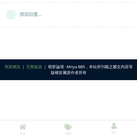
撰寫回覆...
萌芽網頁
｜
完整版規
｜ 萌芽論壇 ‧ Mnya BBS，本站所刊載之圖文內容等
版權皆屬原作者所有
登入
首頁
標籤