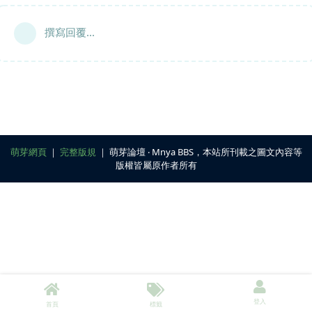
撰寫回覆...
萌芽網頁
｜
完整版規
｜ 萌芽論壇 ‧ Mnya BBS，本站所刊載之圖文內容等
版權皆屬原作者所有
登入
首頁
標籤