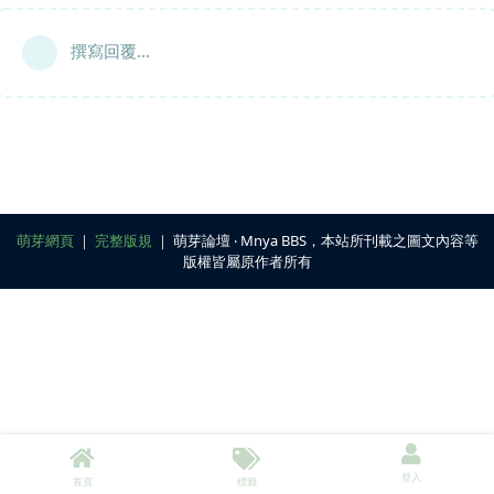
撰寫回覆...
萌芽網頁
｜
完整版規
｜ 萌芽論壇 ‧ Mnya BBS，本站所刊載之圖文內容等
版權皆屬原作者所有
登入
首頁
標籤