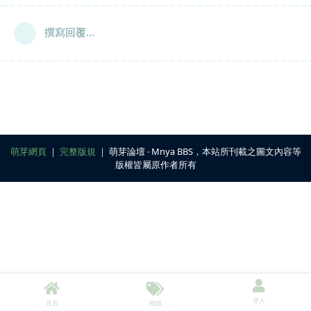
撰寫回覆...
萌芽網頁
｜
完整版規
｜ 萌芽論壇 ‧ Mnya BBS，本站所刊載之圖文內容等
版權皆屬原作者所有
登入
首頁
標籤