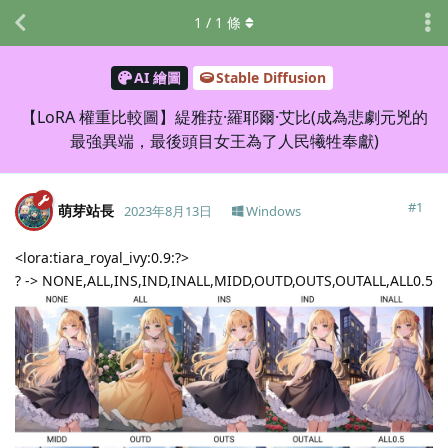
1
/
1
條
AI 繪圖
Stable Diffusion
【LoRA 權重比較圖】緹雅菈·羅耶爾·艾比(成為悲劇元兇的
最強異端，最後頭目女王為了人民犧牲奉獻)
#
1
萌芽站長
2023年8月13日
Windows
<lora:tiara_royal_ivy:0.9:?>
? -> NONE,ALL,INS,IND,INALL,MIDD,OUTD,OUTS,OUTALL,ALL0.5