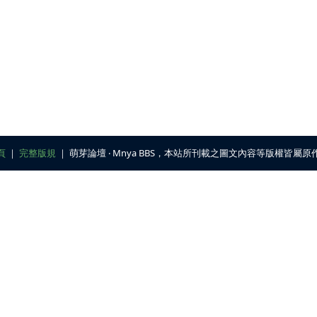
頁
｜
完整版規
｜ 萌芽論壇 ‧ Mnya BBS，本站所刊載之圖文內容等版權皆屬