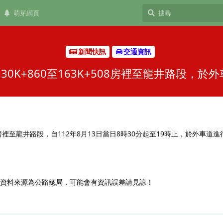
萌芽網頁
新聞快訊
交通資訊
30K+860至163K+508房裡至龍井路段，
+508房裡至龍井路段，自112年8月13日當日8時30分起至19時止，於外車道
，資料來源為公路總局，可能會有資訊誤差請見諒！