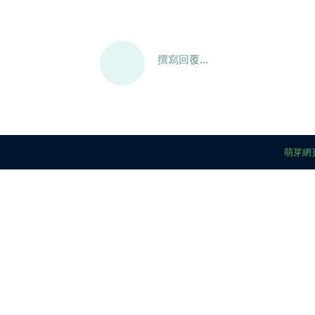
撰寫回覆...
萌芽網