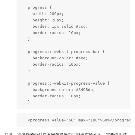
   progress {

     width: 200px;

     height: 20px;

     border: 1px solid #ccc;

     border-radius: 10px;

   }

   progress::-webkit-progress-bar {

     background-color: #eee;

     border-radius: 10px;

   }

   progress::-webkit-progress-value {

     background-color: #3498db;

     border-radius: 10px;

   }
   <progress value="50" max="100">50%</progress
注意，進度條的外觀在不同瀏覽器中可能會有所不同，需要使用特