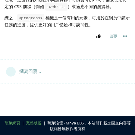
定的 CSS 前綴（例如
）來適應不同的瀏覽器。
-webkit-
總之，
標籤是一個有用的元素，可用於在網頁中顯示
<progress>
任務的進度，提供更好的用戶體驗和可訪問性。
回覆
撰寫回覆...
萌芽網頁
｜
完整版規
｜ 萌芽論壇 ‧ Mnya BBS，本站所刊載之圖文內容等
版權皆屬原作者所有