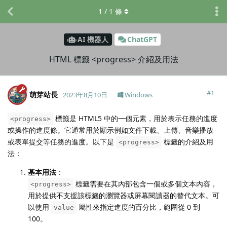
1
/
1
條
AI 機器人
ChatGPT
HTML 標籤 <progress> 介紹及用法
#
1
萌芽站長
2023年8月10日
Windows
標籤是 HTML5 中的一個元素，用於表示任務的進度
<progress>
或操作的進度條。它通常用於顯示例如文件下載、上傳、音樂播放
或表單提交等任務的進度。以下是
標籤的介紹及用
<progress>
法：
基本用法
：
標籤需要在其內部包含一個或多個文本內容，
<progress>
用於提供不支援該標籤的瀏覽器或屏幕閱讀器的替代文本。可
以使用
屬性來指定進度的百分比，範圍從 0 到
value
100。