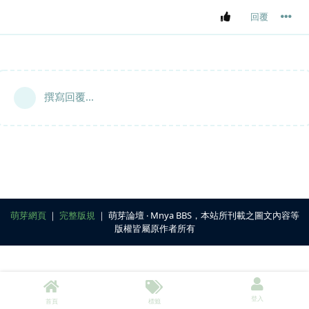
回覆
撰寫回覆...
萌芽網頁
｜
完整版規
｜ 萌芽論壇 ‧ Mnya BBS，本站所刊載之圖文內容等
版權皆屬原作者所有
登入
首頁
標籤