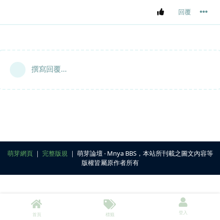
回覆
撰寫回覆...
萌芽網頁
｜
完整版規
｜ 萌芽論壇 ‧ Mnya BBS，本站所刊載之圖文內容等
版權皆屬原作者所有
登入
首頁
標籤