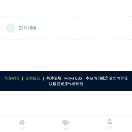
撰寫回覆...
萌芽網頁
｜
完整版規
｜ 萌芽論壇 ‧ Mnya BBS，本站所刊載之圖文內容等
版權皆屬原作者所有
登入
首頁
標籤