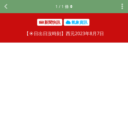
1
/
1
條
新聞快訊
氣象資訊
【☀️日出日沒時刻】西元2023年8月7日