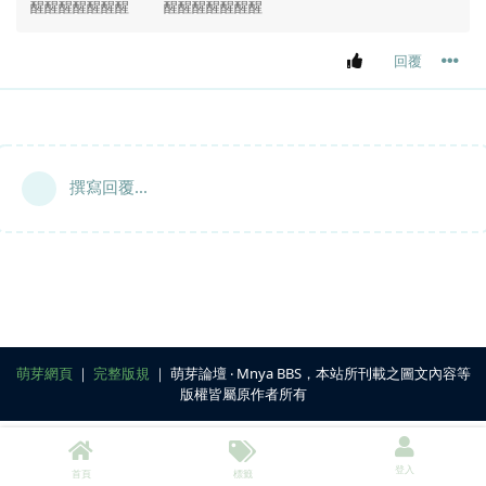
醒醒醒醒醒醒醒    醒醒醒醒醒醒醒
回覆
撰寫回覆...
萌芽網頁
｜
完整版規
｜ 萌芽論壇 ‧ Mnya BBS，本站所刊載之圖文內容等
版權皆屬原作者所有
登入
首頁
標籤