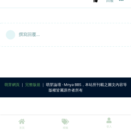
回覆
撰寫回覆...
萌芽網頁
｜
完整版規
｜ 萌芽論壇 ‧ Mnya BBS，本站所刊載之圖文內容等
版權皆屬原作者所有
登入
首頁
標籤