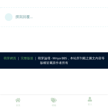
撰寫回覆...
萌芽網頁
｜
完整版規
｜ 萌芽論壇 ‧ Mnya BBS，本站所刊載之圖文內容等
版權皆屬原作者所有
登入
首頁
標籤