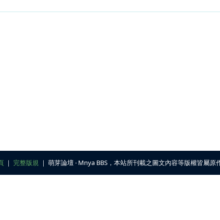
頁
｜
完整版規
｜ 萌芽論壇 ‧ Mnya BBS，本站所刊載之圖文內容等版權皆屬