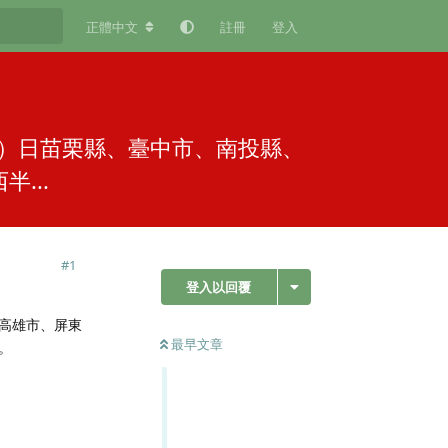
正體中文
註冊
登入
）日苗栗縣、臺中市、南投縣、
...
#
1
登入以回覆
高雄市、屏東
最早文章
。
回覆