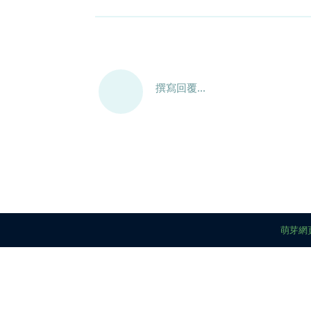
撰寫回覆...
萌芽網