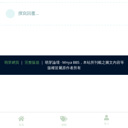
撰寫回覆...
萌芽網頁
｜
完整版規
｜ 萌芽論壇 ‧ Mnya BBS，本站所刊載之圖文內容等
版權皆屬原作者所有
登入
首頁
標籤