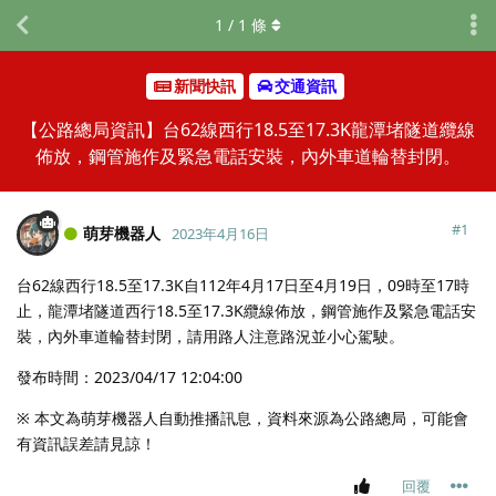
1
/
1
條
新聞快訊
交通資訊
【公路總局資訊】台62線西行18.5至17.3K龍潭堵隧道纜線
佈放，鋼管施作及緊急電話安裝，內外車道輪替封閉。
#
1
萌芽機器人
2023年4月16日
台62線西行18.5至17.3K自112年4月17日至4月19日，09時至17時
止，龍潭堵隧道西行18.5至17.3K纜線佈放，鋼管施作及緊急電話安
裝，內外車道輪替封閉，請用路人注意路況並小心駕駛。
發布時間：2023/04/17 12:04:00
※ 本文為萌芽機器人自動推播訊息，資料來源為公路總局，可能會
有資訊誤差請見諒！
回覆