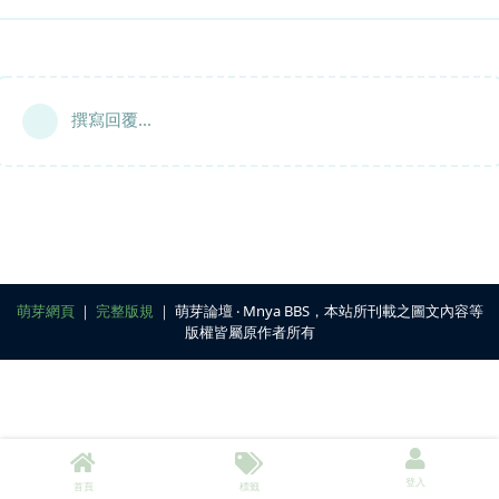
撰寫回覆...
萌芽網頁
｜
完整版規
｜ 萌芽論壇 ‧ Mnya BBS，本站所刊載之圖文內容等
版權皆屬原作者所有
登入
首頁
標籤