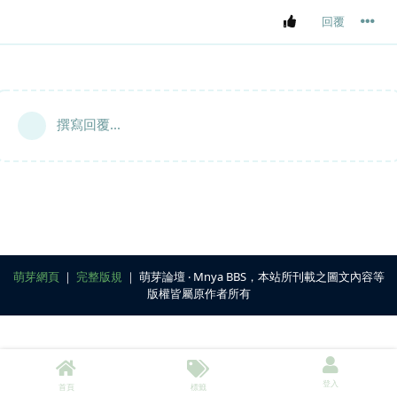
回覆
撰寫回覆...
萌芽網頁
｜
完整版規
｜ 萌芽論壇 ‧ Mnya BBS，本站所刊載之圖文內容等
版權皆屬原作者所有
登入
首頁
標籤