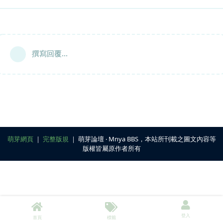
撰寫回覆...
萌芽網頁
｜
完整版規
｜ 萌芽論壇 ‧ Mnya BBS，本站所刊載之圖文內容等
版權皆屬原作者所有
登入
首頁
標籤