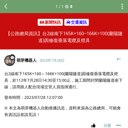
1
/
1
條
新聞快訊
交通資訊
【公路總局資訊】台2線南下165K+160~166K+100(蘭陽隧
道)因修復垂落電纜及燈具
#
1
萌芽機器人
2023年7月28日
台2線南下165K+160～166K+100(蘭陽隧道)因修復垂落電纜及燈
具，於112年7月28日14:30至15:00止，施工期間封閉蘭陽隧道南下
線，請用路人配合現場交管人員指揮通行。
發布時間：2023/07/28 12:07:00
※ 本文為萌芽機器人自動推播訊息，資料來源為公路總局，可能會
有資訊誤差請見諒！
回覆