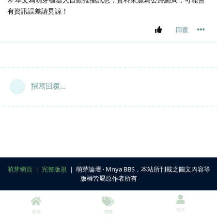
有資訊誤差請見諒！
回覆
撰寫回覆...
萌芽網頁
｜
完整版規
｜ 萌芽論壇 ‧ Mnya BBS，本站所刊載之圖文內容等
版權皆屬原作者所有
登入
首頁
標籤