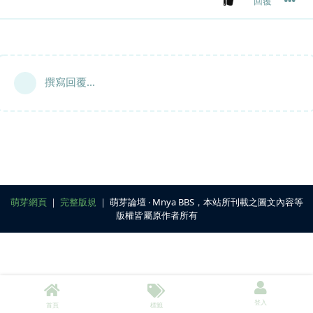
回覆
撰寫回覆...
萌芽網頁
｜
完整版規
｜ 萌芽論壇 ‧ Mnya BBS，本站所刊載之圖文內容等
版權皆屬原作者所有
登入
首頁
標籤