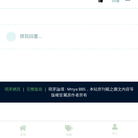
回覆
撰寫回覆...
萌芽網頁
｜
完整版規
｜ 萌芽論壇 ‧ Mnya BBS，本站所刊載之圖文內容等
版權皆屬原作者所有
登入
首頁
標籤