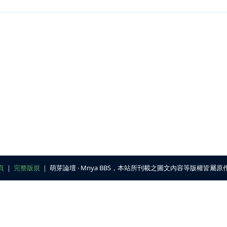
頁
｜
完整版規
｜ 萌芽論壇 ‧ Mnya BBS，本站所刊載之圖文內容等版權皆屬