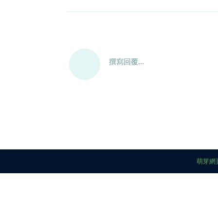
撰寫回覆...
萌芽網