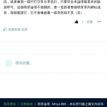
訊，或者像我一樣打打日常分享也行，只要符合本論壇最基本的版
規即可。這個萌芽論壇不會關的，會一直跟著整個萌芽系列網站成
長，我很愛護它，它不會像臉書一樣突然就不見（笑）。
1
回覆
青霧島響
說讚
撰寫回覆...
萌芽網頁
｜
完整版規
｜ 萌芽論壇 ‧ Mnya BBS，本站所刊載之圖文內容等