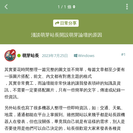
1
/
1
條
日常分享
淺談萌芽站長開設萌芽論壇的原因
#
1
萌芽站長
2023年7月25日
Windows
其實要花時間整理一篇完整的圖文並不簡單，每篇文章都至少要有
一張圖片搭配，前文、內文都有對應主題的格式
，其實非常費工，而論壇能非常快速的讓我發表瑣碎的知識及資
訊，不需要一定要搭配圖片，只有一些簡單的文字，傳達或紀錄一
些資訊。
另外站長也寫了很多機器人整理一些即時資訊，如：交通、天氣、
地震，通通都能在平台上掌握到。雖然開站以來幾乎都是站長跟機
器人在發表，但也沒關係，畢竟我自己就是有這樣的需求，別人是
否要使用是他們可以自己決定的，站長很歡迎大家來發表各種資