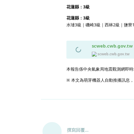
花蓮縣：3級
花蓮縣：3級
水璉3級｜磯崎3級｜西林2級｜鹽寮
scweb.cwb.gov.tw
scweb.cwb.gov.tw
本報告係中央氣象局地震觀測網即時
※ 本文為萌芽機器人自動推播訊息
撰寫回覆...