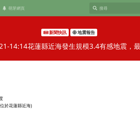
萌芽網頁
新聞快訊
地震報告
21-14:14花蓮縣近海發生規模3.4有感地震
 度
 (位於花蓮縣近海)