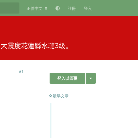
正體中文
註冊
登入
，最大震度花蓮縣水璉3級。
#
1
登入以回覆
最早文章