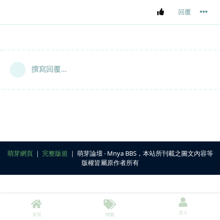
回覆
撰寫回覆...
萌芽網頁
｜
完整版規
｜ 萌芽論壇 ‧ Mnya BBS，本站所刊載之圖文內容等
版權皆屬原作者所有
登入
首頁
標籤