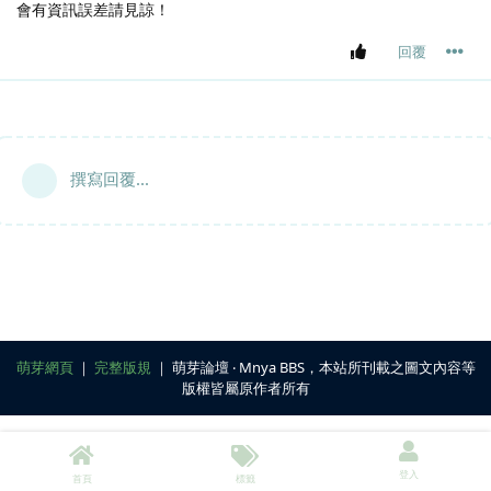
會有資訊誤差請見諒！
回覆
撰寫回覆...
萌芽網頁
｜
完整版規
｜ 萌芽論壇 ‧ Mnya BBS，本站所刊載之圖文內容等
版權皆屬原作者所有
登入
首頁
標籤