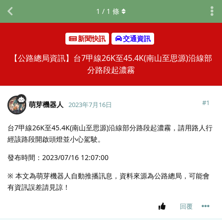
1
/
1
條
新聞快訊
交通資訊
【公路總局資訊】台7甲線26K至45.4K(南山至思源)沿線部
分路段起濃霧
#
1
萌芽機器人
2023年7月16日
台7甲線26K至45.4K(南山至思源)沿線部分路段起濃霧，請用路人行
經該路段開啟頭燈並小心駕駛。
發布時間：2023/07/16 12:07:00
※ 本文為萌芽機器人自動推播訊息，資料來源為公路總局，可能會
有資訊誤差請見諒！
回覆