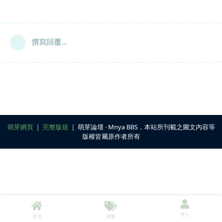
撰寫回覆...
萌芽網頁
｜
完整版規
｜ 萌芽論壇 ‧ Mnya BBS，本站所刊載之圖文內容等
版權皆屬原作者所有
登入
首頁
標籤