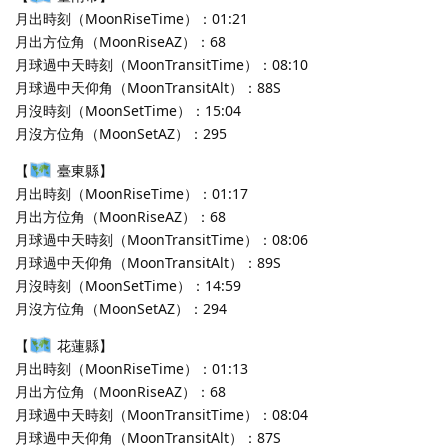
月出時刻（MoonRiseTime）：01:21
月出方位角（MoonRiseAZ）：68
月球過中天時刻（MoonTransitTime）：08:10
月球過中天仰角（MoonTransitAlt）：88S
月沒時刻（MoonSetTime）：15:04
月沒方位角（MoonSetAZ）：295
【
臺東縣】
月出時刻（MoonRiseTime）：01:17
月出方位角（MoonRiseAZ）：68
月球過中天時刻（MoonTransitTime）：08:06
月球過中天仰角（MoonTransitAlt）：89S
月沒時刻（MoonSetTime）：14:59
月沒方位角（MoonSetAZ）：294
【
花蓮縣】
月出時刻（MoonRiseTime）：01:13
月出方位角（MoonRiseAZ）：68
月球過中天時刻（MoonTransitTime）：08:04
月球過中天仰角（MoonTransitAlt）：87S