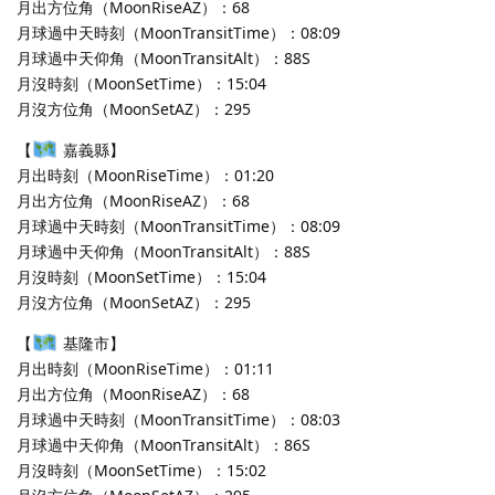
月出方位角（MoonRiseAZ）：68
月球過中天時刻（MoonTransitTime）：08:09
月球過中天仰角（MoonTransitAlt）：88S
月沒時刻（MoonSetTime）：15:04
月沒方位角（MoonSetAZ）：295
【
嘉義縣】
月出時刻（MoonRiseTime）：01:20
月出方位角（MoonRiseAZ）：68
月球過中天時刻（MoonTransitTime）：08:09
月球過中天仰角（MoonTransitAlt）：88S
月沒時刻（MoonSetTime）：15:04
月沒方位角（MoonSetAZ）：295
【
基隆市】
月出時刻（MoonRiseTime）：01:11
月出方位角（MoonRiseAZ）：68
月球過中天時刻（MoonTransitTime）：08:03
月球過中天仰角（MoonTransitAlt）：86S
月沒時刻（MoonSetTime）：15:02