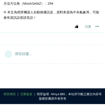
月沒方位角（MoonSetAZ）：294
※ 本文為萌芽機器人自動推播訊息，資料來源為中央氣象局，可能
會有資訊誤差請見諒！
回覆
撰寫回覆...
萌芽網頁
｜
完整版規
｜ 萌芽論壇 ‧ Mnya BBS，本站所刊載之圖文內容等
版權皆屬原作者所有