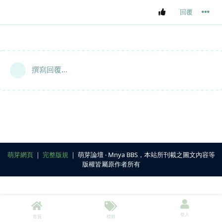
回覆
撰寫回覆...
萌芽網頁
｜
完整版規
｜ 萌芽論壇 ‧ Mnya BBS，本站所刊載之圖文內容等
版權皆屬原作者所有
登入
首頁
標籤